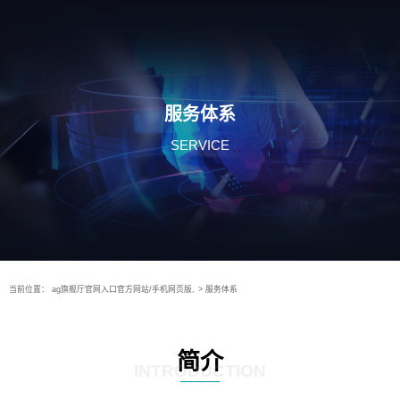
服务体系
SERVICE
当前位置：
ag旗舰厅官网入口官方网站/手机网页版,
>
服务体系
简介
INTRODUCTION