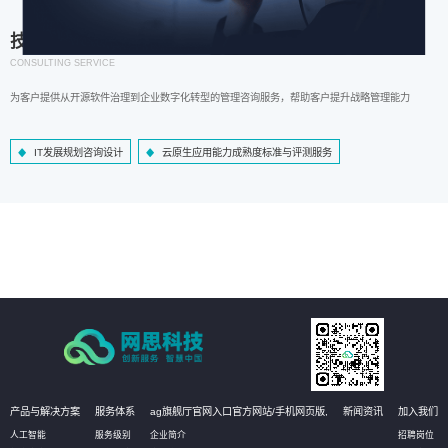
技术咨询服务
CONSULTING SERVICE
为客户提供从开源软件治理到企业数字化转型的管理咨询服务，帮助客户提升战略管理能力
IT发展规划咨询设计
云原生应用能力成熟度标准与评测服务
产品与解决方案
服务体系
ag旗舰厅官网入口官方网站/手机网页版,
新闻资讯
加入我们
人工智能
服务级别
企业简介
招聘岗位