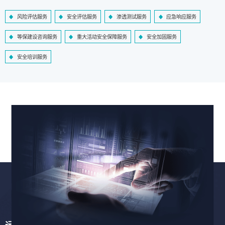
风险评估服务
安全评估服务
渗透测试服务
应急响应服务
等保建设咨询服务
重大活动安全保障服务
安全加固服务
安全培训服务