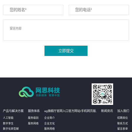
立即提交
产品与解决方案
服务体系
ag旗舰厅官网入口官方网站/手机网页版,
新闻资讯
加入我们
人工智能
服务级别
企业简介
招聘岗位
数字孪生
服务网络
企业文化
联系方式
数字化转型解
服务网络
留言表单