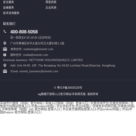
安全服务
荣誉资质
运维服务
企业风采
技术咨询服务
联系我们
400-808-5058
周一到周五9:30-18:00 (北京时间）
广州市黄埔区科学大道18号芯大厦B2栋1-2层
商务合作: marketing@sinontt.com
媒体合作: media@sinontt.com
Overseas business: NETTHINK HOLDINGS(HK)CO.,LIMITED
Add: Unit 04-05, 16F, The Broadway No.54-62 Lockhart Road,
Wanchai, HongKong
Email: sinontt_business@sinontt.com
© 粤ICP备20035220号
ag旗舰厅官网入口官方网站/手机网页版, 版权所有
买球开户游戏（中国）官方网站
|
买球入口官网（中国）登录入口
|
乐鱼在线平台-乐鱼在线官网
|
乐
鱼官方站网站登录入口-乐鱼online(中国)
|
开云手机平台-开云(中国)
|
华体会手机网页版-华体会(中国)
|
华体会体育（中国）hth·官方网站-登录入口
|
开云官方版网站登录入口-开云online(中国)
|
开云(中
国)Kaiyun·官方网站-登录入口
|