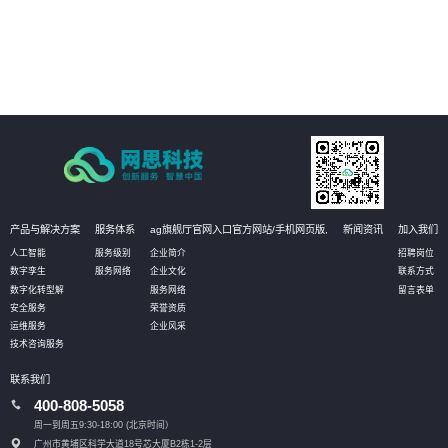
依法治企
05
强化作业流程分析，落实责任主体，促使法务管理规范、标准、流程的有效实
施，将法务控制前置，以全面提升管理水平
产品与解决方案
服务体系
ag旗舰厅官网入口官方网站/手机网页版,
新闻资讯
加入我们
人工智能
服务级别
企业简介
招聘岗位
数字孪生
服务网络
企业文化
联系方式
数字化转型解
服务网络
留言表单
安全服务
荣誉资质
运维服务
企业风采
技术咨询服务
联系我们
400-808-5058
周一到周五9:30-18:00 (北京时间）
广州市黄埔区科学大道18号芯大厦B2栋1-2层