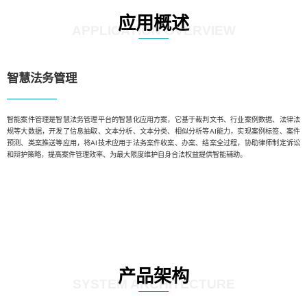
应用概述
APPLICATION OVERVIEW
智慧法务管理
智能案件管理是智慧法务管理平台的智慧化应用方案，它基于裁判文书、行业案例数据、法律法
规等大数据，开发了信息抽取、文本分析、文本分类、相似分析等AI能力，实现案例标签、案件
预测、类案推送等应用，将AI技术应用于法务案件收案、办案、结案全过程，协助律师制定诉讼
和辩护策略，提高案件管理效率、为最大限度维护自身合法权益提供智能辅助。
产品架构
SYSTEM ARCHITECTURE