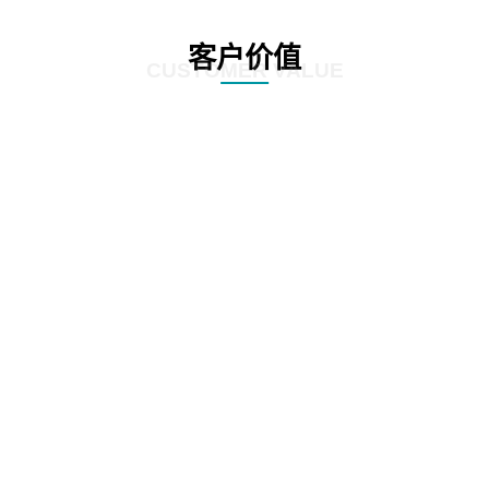
客户价值
CUSTOMER VALUE
01
根据全生命周期管理特点，对案件管理、争议诉讼、知识产权等核心业务流
程，实施闭环管理
02
在支持法务基础数据和法务数据精确、及时记录的基础上，为企业经营决策提
供参考依据
03
加强律师所管理，增加引入、考核评价、监督执行等相关流程，提高法律支撑
专业度
04
加强全方位普法宣传，APP、微信、PC端同步支撑，普法讲座，普法刊物，精
品课程等全面普法管理，激发员工学法守法用法意识，提高员工参与度，推动