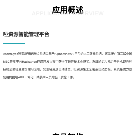
应用概述
APPLICATION OVERVIEW
哑资源智能管理平台
AssistEyes哑资源智能质检系统是基于AlphaMind®AI平台的人工智能系统，该系统在第二届中国
MEC开放平台Hackathon应用开发大赛中获得了最佳技术贡献奖。系统通过AI能力平台承载各种
经验证的哑资源管理AI应用，实现哑资源自动清查、哑资源施工全覆盖自动质检。系统提供方便
使用的前端APP，简化一线装维人员的施工质检工作。