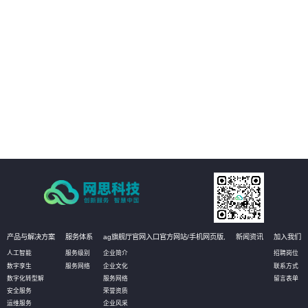
02
实现哑资源施工全覆盖自动质检
03
减少人工参与环节
04
改善工作效率
产品与解决方案
服务体系
ag旗舰厅官网入口官方网站/手机网页版,
新闻资讯
加入我们
人工智能
服务级别
企业简介
招聘岗位
数字孪生
服务网络
企业文化
联系方式
数字化转型解
服务网络
留言表单
安全服务
荣誉资质
运维服务
企业风采