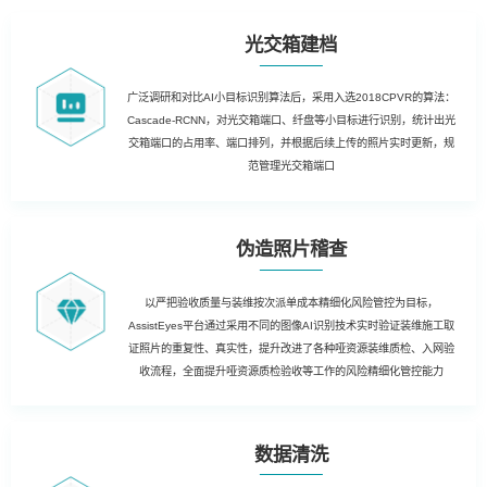
光交箱建档
广泛调研和对比AI小目标识别算法后，采用入选2018CPVR的算法：
Cascade-RCNN，对光交箱端口、纤盘等小目标进行识别，统计出光
交箱端口的占用率、端口排列，并根据后续上传的照片实时更新，规
范管理光交箱端口
伪造照片稽查
以严把验收质量与装维按次派单成本精细化风险管控为目标，
AssistEyes平台通过采用不同的图像AI识别技术实时验证装维施工取
证照片的重复性、真实性，提升改进了各种哑资源装维质检、入网验
收流程，全面提升哑资源质检验收等工作的风险精细化管控能力
数据清洗