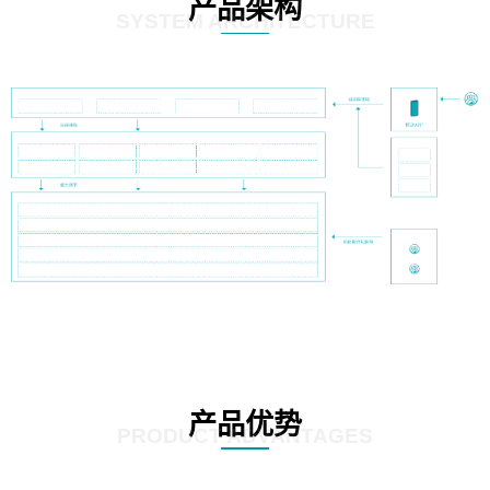
产品架构
SYSTEM ARCHITECTURE
产品优势
PRODUCT ADVANTAGES