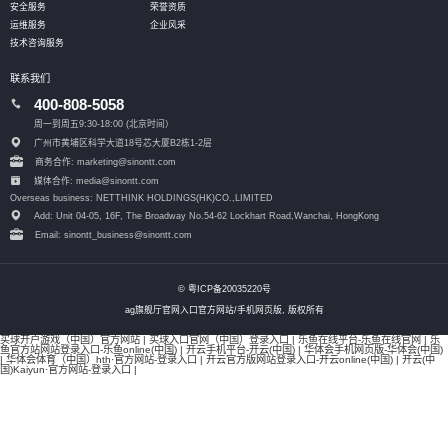
安全服务
荣誉资质
运维服务
企业风采
技术咨询服务
联系我们
400-808-5058
周一到周五9:30-18:00 (北京时间）
广州市黄埔区科学大道18号芯大厦B2栋1-2层
商务合作: marketing@sinontt.com
媒体合作: media@sinontt.com
Overseas business: NETTHINK HOLDINGS(HK)CO.,LIMITED
Add: Unit 04-05, 16F, The Broadway No.54-62 Lockhart Road,
Wanchai, HongKong
Email: sinontt_business@sinontt.com
© 粤ICP备20035220号
ag旗舰厅官网入口官方网站/手机网页版, 版权所有
买球开户游戏（中国）官方网站
|
买球入口官网（中国）登录入口
|
乐鱼在线平台-乐鱼在线官网
|
乐
鱼官方站网站登录入口-乐鱼online(中国)
|
开云手机平台-开云(中国)
|
华体会手机网页版-华体会(中国)
|
华体会体育（中国）hth·官方网站-登录入口
|
开云官方版网站登录入口-开云online(中国)
|
开云(中
国)Kaiyun·官方网站-登录入口
|