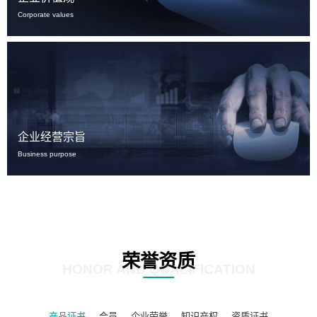
Corporate values
企业经营宗旨
Business purpose
荣誉资质
HONOR AND QUALIFICATION
产品证书
会员
企业荣誉
知识产权
资质证书