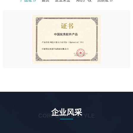
企业风采
CORPORATE STYLE