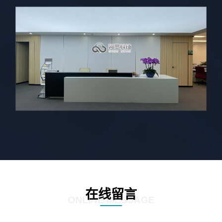
在线留言
ONLINE MESSAGE