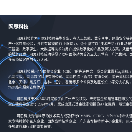
网思科技
网思科技作为一家科技领先型企业，在人工智能、数字孪生、网络安全等
产业化应用经验，并拥有敏锐的行业洞察力。企业坚持以“技术产品+行业场景
工智能、数字孪生、大数据等技术为用户提供数字化的产品及解决方案。凭借
的服务品质，网思科技成功获得了以中国移动为首的三大运营商、广汽集团、
多家顶级客户的大力认可。
网思科技采用“全国整合企业（CIE）”的先进理念，成员企业囊括ag旗舰
机网页版,、网思数字科技有限公司、网思控股（香港）有限公司、星云博创科
北京、天津、黑龙江、吉林、辽宁、香港等多个省份及地区设立15家分支机构
场网络和服务支撑体系。
网思科技于2023年8月完成了由广州产投领投、天河基金和建智集团跟投
潜在独角兽企业”；2024年9月，完成由范式基金独家领投的A+轮融资，融资
网思科技凭借雄厚的技术实力成功获得CMMI5、CCRC、6个ISO标准
家专精特新小巨人企业、国家高新技术企业、广东省专精特新中小企业和广州
多项政府和行业的重要荣誉。