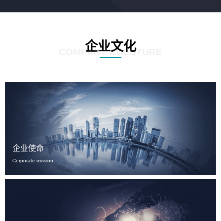
企业文化
COMPANY CULUTURE
企业使命
Corporate mission