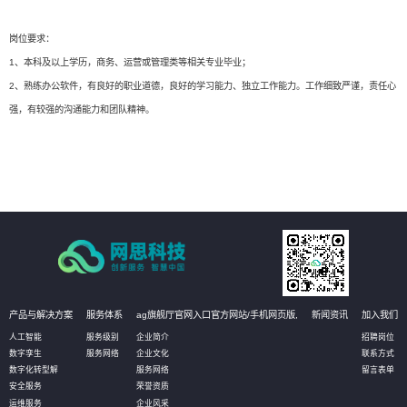
岗位要求：
1、本科及以上学历，商务、运营或管理类等相关专业毕业；
2、熟练办公软件，有良好的职业道德，良好的学习能力、独立工作能力。工作细致严谨，责任心
强，有较强的沟通能力和团队精神。
产品与解决方案
服务体系
ag旗舰厅官网入口官方网站/手机网页版,
新闻资讯
加入我们
人工智能
服务级别
企业简介
招聘岗位
数字孪生
服务网络
企业文化
联系方式
数字化转型解
服务网络
留言表单
安全服务
荣誉资质
运维服务
企业风采